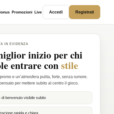
Bonus
Promozioni
Live
Accedi
Registrati
A IN EVIDENZA
miglior inizio per chi
le entrare con
stile
promo e un’atmosfera pulita, forte, senza rumore.
pensato per mettere subito al centro il gioco.
di benvenuto visibile subito
razione rapida e chiara