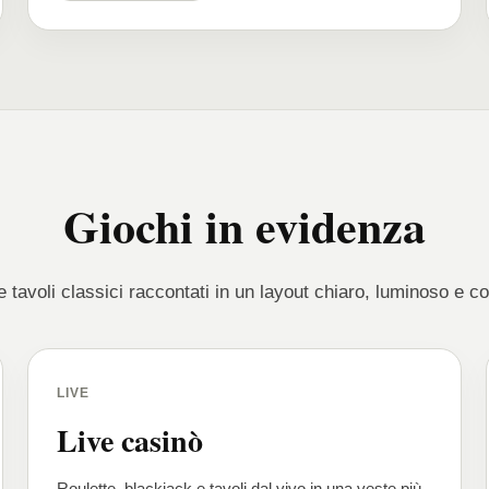
Giochi in evidenza
 e tavoli classici raccontati in un layout chiaro, luminoso e co
LIVE
Live casinò
Roulette, blackjack e tavoli dal vivo in una veste più