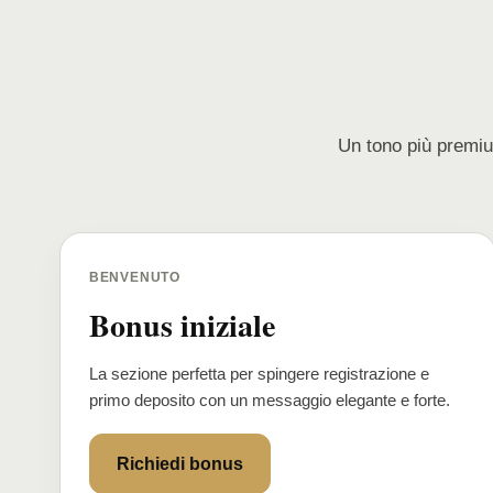
Un tono più premiu
BENVENUTO
Bonus iniziale
La sezione perfetta per spingere registrazione e
primo deposito con un messaggio elegante e forte.
Richiedi bonus