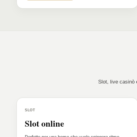
Slot, live casinò
SLOT
Slot online
Perfette per una home che vuole spingere ritmo,