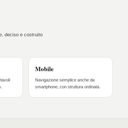
e, deciso e costruito
Mobile
tavoli
Navigazione semplice anche da
m.
smartphone, con struttura ordinata.