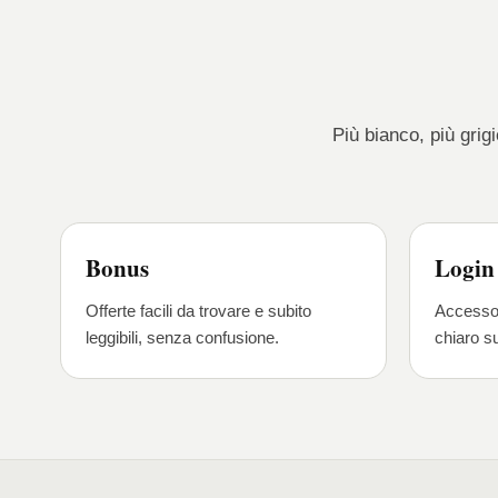
Più bianco, più grig
Bonus
Login
Offerte facili da trovare e subito
Accesso 
leggibili, senza confusione.
chiaro su