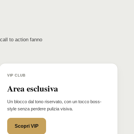
all to action fanno
VIP CLUB
Area esclusiva
Un blocco dal tono riservato, con un tocco boss-
style senza perdere pulizia visiva.
Scopri VIP