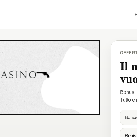
OFFERT
Il 
vuo
Bonus, 
Tutto è 
Bonus 
Regist