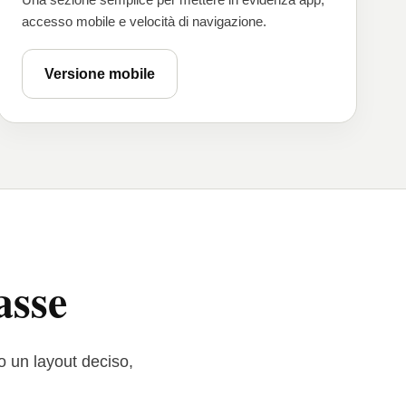
accesso mobile e velocità di navigazione.
Versione mobile
asse
o un layout deciso,