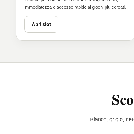
immediatezza e accesso rapido ai giochi più cercati.
Apri slot
Sco
Bianco, grigio, ne